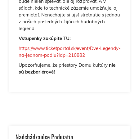
bude nielen spievať, ale aj rozprávať. A v
sálach, kde to technické zázemie umožňuje, aj
premietať. Nenechajte si ujsť stretnutie s jednou
z našich posledných žijúcich hudobných
legiend.
Vstupenky zakúpite TU:
https://www.ticketportal.sk/event/Dve-Legendy-
na-jednom-podiu?idp=210882
Upozorňujeme, že priestory Domu kultúry
nie
sú bezbariérové!
Nadchádzajúce Podujatia