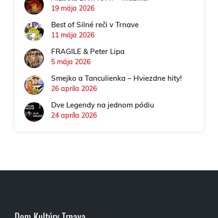
19 mája 2026
Best of Silné reči v Trnave
11 mája 2026
FRAGILE & Peter Lipa
5 mája 2026
Smejko a Tanculienka – Hviezdne hity!
26 apríla 2026
Dve Legendy na jednom pódiu
24 apríla 2026
Dom Kultúry Trnava