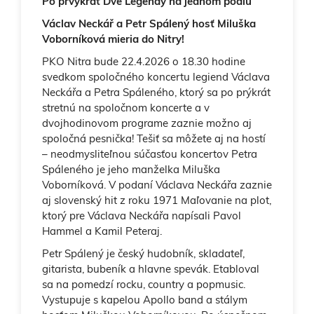
Po prvýkrát Dve Legendy na jednom pódiu
Václav Neckář a Petr Spálený hosť Miluška
Voborníková mieria do Nitry!
PKO Nitra bude 22.4.2026 o 18.30 hodine
svedkom spoločného koncertu legiend Václava
Neckářa a Petra Spáleného, ktorý sa po prýkrát
stretnú na spoločnom koncerte a v
dvojhodinovom programe zaznie možno aj
spoločná pesnička! Tešiť sa môžete aj na hostí
– neodmysliteľnou súčasťou koncertov Petra
Spáleného je jeho manželka Miluška
Voborníková. V podaní Václava Neckářa zaznie
aj slovenský hit z roku 1971 Maľovanie na plot,
ktorý pre Václava Neckářa napísali Pavol
Hammel a Kamil Peteraj.
Petr Spálený je český hudobník, skladateľ,
gitarista, bubeník a hlavne spevák. Etabloval
sa na pomedzí rocku, country a popmusic.
Vystupuje s kapelou Apollo band a stálym