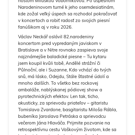
hosťom Miluškou Voborníkovou. Po úspešnom
Narodeninovom turné k jeho osemdesiatinám,
kde zožal veľký úspech sa rozhodol pokračovať
v koncertoch a robiť radosť zo svojich piesní
fanúšikom aj v roku 2026.
Václav Neckář oslávil 82.narodeniny
koncertom pred vypredaným javiskom v
Bratislave a v Nitre rovnako zaspieva svoje
najznámejšie baladické piesne – Tu kytaru
jsem koupil kvůli tobě, Andělé strážní či
Půlnoční, ale i Suzanne, Kdo vchází do tvých
snů, má lásko, Odejdu, Stále šťastné údolí a
mnoho dalších. To všetko bez rockovej
ambaláže, nablýskanej pódiovej show a
pyrotechnických efektov. Len tak, ticho,
akusticky, za sprievodu priateľov – gitaristu
Tomislava Zvardone, basgitaristu Miloša Rábla,
bubeníka Jaroslava Petráska a sprievodcu
večerom Jána Hlaváča. Prijmite pozvanie na
retrospektívnu cestu Vaškovým životom, kde sa