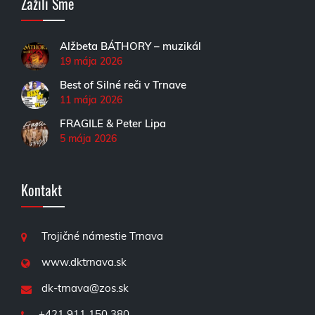
Zažili Sme
Alžbeta BÁTHORY – muzikál
19 mája 2026
Best of Silné reči v Trnave
11 mája 2026
FRAGILE & Peter Lipa
5 mája 2026
Kontakt
Trojičné námestie Trnava
www.dktrnava.sk
dk-trnava@zos.sk
+421 911 150 380