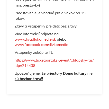
min. prestávky)
Predstavenie je vhodné pre divákov od 15
rokov.
Zľavy a vstupenky pre deti: bez zľavy
Viac informácií nájdete na
www.divadlokomedie.sk
alebo
www.facebook.com/divkomedie
Vstupenky zakúpite TU:
https://www.ticketportal.sk/event/Chlapsky-raj?
idp=214438
Upozorňujeme, že priestory Domu kultúry
nie
sú bezbariérové!