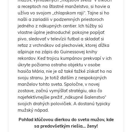
a receptoch na šťastné manželstvo, si hovie a
užíva vo svojom „chlapskom raji“. Tajne si ho
našli a zariadili v podzemných priestoroch
jedného z nákupných centier. Ich túžby sú
vlastne úplne jednoduché: pokojne popíjať
pivo, sledovať v televízii futbal a skladať si
reťaz z vrchnákov od plechoviek, ktorej dĺžka
ašpiruje na zápis do Guinessovej knihy
rekordov. Keď trojicu kumpánov prekvapí v ich
úkryte požiarna ostraha objektu v osobe
hasiča Mária, nie je až také ťažké získať ho na
svoju stranu. Je totiž ďalším z nespokojných
manželov tohto sveta. Spoločne, v novej
zostave, začnú vymýšľať stratégiu, ako čo
najefektívnejšie prežiť „nákupné šialenstvo“
svojich drahých polovičiek. A dostanú typicky
mužský nápad.
Pohľad kľúčovou dierkou do sveta mužov, kde
sa predovšetkým riešia… ženy!