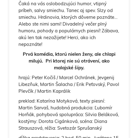
Čaká na vás oslobodzujúci humor, vtipný
príbeh, salvy smiechu. Tanec aj spev. Slzy od
smiechu. Hrdinovia, ktorých dôverne poznáte…
Alebo ste nimi sami! Divadelný večer plný
humoru, pohody a populárnych piesní! Zábava,
akú len tak nezažijete! Herci, ako ich
nepoznáte!
Prvá komédia, ktorú nielen ženy, ale chlapi
milujú. Pri ktorej nie sú otrávení, ako
malajské šípy.
hrajú: Peter Kočiš / Marcel Ochránek, Jevgenij
Libezňuk, Martin Šalacha / Erik Peťovský, Pavol
Plevčík / Martin Kaprálik
preklad: Katarína Motyková, texty piesní:
Martin Sarvaš, hudobná produkcia: Ľubomír
Horňák, pohybová spolupráca: Silvia Beláková,
kostýmy: Dorota Cigánková, scéna: Diana
Strauszová, réžia: Svetozár Sprušanský
dĺžka predstavenia: 2 hod. 50 min. (vrátane 15