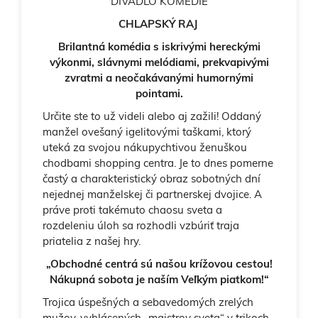
DIVADLO KOMÉDIE
CHLAPSKÝ RAJ
Brilantná komédia s iskrivými hereckými
výkonmi, slávnymi melódiami, prekvapivými
zvratmi a neočakávanými humornými
pointami.
Určite ste to už videli alebo aj zažili! Oddaný
manžel ovešaný igelitovými taškami, ktorý
uteká za svojou nákupychtivou ženuškou
chodbami shopping centra. Je to dnes pomerne
častý a charakteristický obraz sobotných dní
nejednej manželskej či partnerskej dvojice. A
práve proti takémuto chaosu sveta a
rozdeleniu úloh sa rozhodli vzbúriť traja
priatelia z našej hry.
„Obchodné centrá sú našou krížovou cestou!
Nákupná sobota je naším Veľkým piatkom!“
Trojica úspešných a sebavedomých zrelých
mužov, vyhlásených „majstrov sveta“ v trikoch