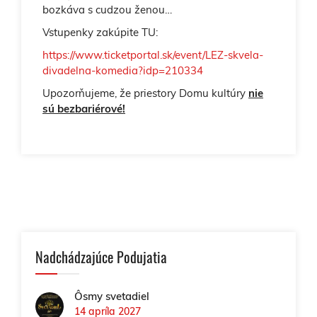
bozkáva s cudzou ženou…
Vstupenky zakúpite TU:
https://www.ticketportal.sk/event/LEZ-skvela-
divadelna-komedia?idp=210334
Upozorňujeme, že priestory Domu kultúry
nie
sú bezbariérové!
Nadchádzajúce Podujatia
Ôsmy svetadiel
14 apríla 2027