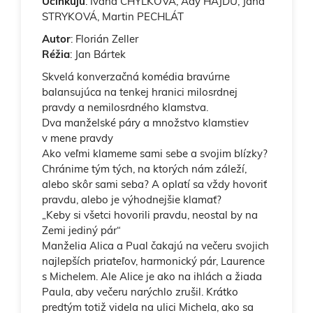
Účinkujú
: Ivana CHÝLKOVÁ, Ady HAJDU, Jana
STRYKOVÁ, Martin PECHLÁT
Autor
: Florián Zeller
Réžia
: Jan Bártek
Skvelá konverzačná komédia bravúrne
balansujúca na tenkej hranici milosrdnej
pravdy a nemilosrdného klamstva.
Dva manželské páry a množstvo klamstiev
v mene pravdy
Ako veľmi klameme sami sebe a svojim blízky?
Chránime tým tých, na ktorých nám záleží,
alebo skôr sami seba? A oplatí sa vždy hovoriť
pravdu, alebo je výhodnejšie klamať?
„Keby si všetci hovorili pravdu, neostal by na
Zemi jediný pár“
Manželia Alica a Pual čakajú na večeru svojich
najlepších priateľov, harmonický pár, Laurence
s Michelem. Ale Alice je ako na ihlách a žiada
Paula, aby večeru narýchlo zrušil. Krátko
predtým totiž videla na ulici Michela, ako sa