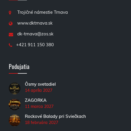
Trojičné námestie Trnava
www.dktrnava.sk
dk-trnava@zos.sk
+421 911 150 380
Podujatia
Ôsmy svetadiel
14 apríla 2027
ZAGORKA
11 marca 2027
Rockové Balady pri Sviečkach
18 februára 2027