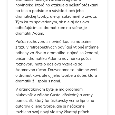
novinárka, ktorá ho atakuje a nešetrí otázkami
na telo o podstate a súvislostiach jeho
dramatickej tvorby, ale aj súkromného života.
Tým kruto spovedaným, ak nie aj doslova
odhaľujúcim sa dramatikom na scéne, je
dramatik Adam.
Počas rozhovoru s novinárkou sa na scéne
zrazu v retrospektívach odvíjajú vtipné intímne
príbehy zo života dramatika, najmä so ženami,
pričom dramatika Adama novinárka počas
rozhovoru natelo doslova vyzlieka do
Adamovho rúcha. Dozvedáme sa intímne veci
o dramatikovi, ale aj jeho tvorbe a dobe, ktorú
dramatik žil spolu s nami.
V dramatikovom byte je majordómom
plukovník v zálohe Gusto, dôsledný a verný
pomocník, ktorý fanúšikovsky verne lipne na
autorovi a jeho tvorbe, ale aj nečakane
rozbieha svoj nový vlastný životný príbeh.