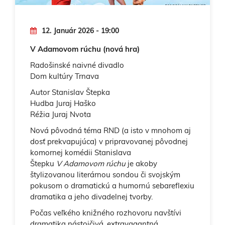
12. Január 2026 - 19:00
V Adamovom rúchu (nová hra)
Radošinské naivné divadlo
Dom kultúry Trnava
Autor Stanislav Štepka
Hudba Juraj Haško
Réžia Juraj Nvota
Nová pôvodná téma RND (a isto v mnohom aj
dosť prekvapujúca) v pripravovanej pôvodnej
komornej komédii Stanislava
Štepku
V Adamovom rúchu
je akoby
štylizovanou literárnou sondou či svojským
pokusom o dramatickú a humornú sebareflexiu
dramatika a jeho divadelnej tvorby.
Počas veľkého knižného rozhovoru navštívi
dramatika nástojčivá, extravagantná