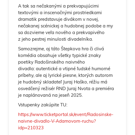
A tak sa nečakanými a prekvapujúcimi
textovými a inscenačnými prostriedkami
dramatik predstavuje divákom v novej,
nečakanej scénickej a hudobnej podobe a my
sa dozvieme veľa nového a prekvapivého
z jeho pestrej minulosti divadelníka.
Samozrejme, aj táto Štepkova hra či clivá
komédia obsahuje všetky typické znaky
poetiky Radošinského naivného
divadla: autentické a vtipné ľudské humorné
príbehy, ale aj lyrické piesne, ktorých autorom
je hudobný skladateľ Juraj Haško, réžiu má
osvedčený režisér RND Juraj Nvota a premiéra
je naplánovaná na jeseň 2025.
Vstupenky zakúpite TU:
https://www.ticketportal.sk/event/Radosinske-
naivne-divadlo-V-Adamovom-ruchu?
idp=210323