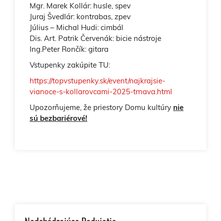
Mgr. Marek Kollár: husle, spev
Juraj Švedlár: kontrabas, zpev
Július – Michal Hudi: cimbál
Dis. Art. Patrik Červenák: bicie nástroje
Ing.Peter Rončík: gitara
Vstupenky zakúpite TU:
https://topvstupenky.sk/event/najkrajsie-
vianoce-s-kollarovcami-2025-trnava.html
Upozorňujeme, že priestory Domu kultúry
nie
sú bezbariérové!