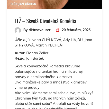
LEŽ – Skvelá Divadelná Komédia
By dktrnavauser
20 februára, 2026
Účinkujú
: Ivana CHÝLKOVÁ, Ady HAJDU, Jana
STRYKOVÁ, Martin PECHLÁT
Autor
: Florián Zeller
Réžia
: Jan Bártek
Skvelá konverzačná komédia bravúrne
balansujúca na tenkej hranici milosrdnej
pravdy a nemilosrdného klamstva.
Dva manželské páry a množstvo klamstiev
v mene pravdy
Ako veľmi klameme sami sebe a svojim blízky?
Chránime tým tých, na ktorých nám záleží,
alebo skôr sami seba? A oplatí sa vždy hovoriť
pravdu, alebo je výhodnejšie klamať?