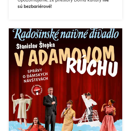
sú bezbariérové!