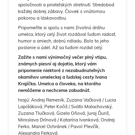
spoločnosti a priateľských stretnutí. Stredobod
každej dobrej zábavy. Človek s vnútornou
pokorou a láskavosťou.
Pripomeňte si spolu s nami životnú dráhu
umelca, ktorý celý život rozdával ľuďom radosť,
humor a smiech, dobrú náladu. Bolo to jeho
poslanie a údel. Až sa ľuďom rozdal celý.
Zažite s nami výnimočný večer plný vtipu,
známych piesní aj dojatia, ktorý vám
pripomenie niektoré z nezabudnuteľných
okamihov umeleckej a ľudskej cesty Ivana
Krajíčka. Umelca a človeka, na ktorého
nemôžeme a nechceme zabudnúť.
hrajú: Andrej Remeník, Zuzana Vačková / Lucia
Lapišáková, Peter Kočiš / Sväťo Malachovský,
Zuzana Tlučková, Gizela Oňová, Juraj Ďuriš,
Miroslava Drínová / Katarína Ivanková, Ondrej
Ferko, Marcel Ochránek / Pavol Plevčík,
Alexandra Ferková