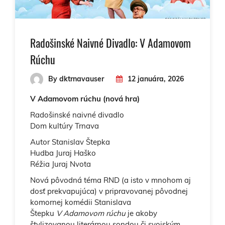
Radošinské Naivné Divadlo: V Adamovom
Rúchu
By dktrnavauser
12 januára, 2026
V Adamovom rúchu (nová hra)
Radošinské naivné divadlo
Dom kultúry Trnava
Autor Stanislav Štepka
Hudba Juraj Haško
Réžia Juraj Nvota
Nová pôvodná téma RND (a isto v mnohom aj
dosť prekvapujúca) v pripravovanej pôvodnej
komornej komédii Stanislava
Štepku
V Adamovom rúchu
je akoby
štylizovanou literárnou sondou či svojským