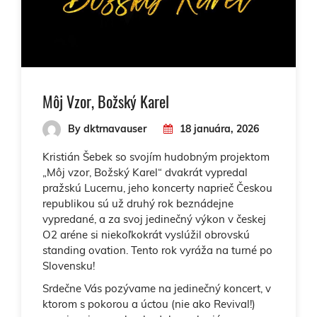
Môj Vzor, Božský Karel
By dktrnavauser
18 januára, 2026
Kristián Šebek so svojím hudobným projektom
„Môj vzor, Božský Karel“ dvakrát vypredal
pražskú Lucernu, jeho koncerty naprieč Českou
republikou sú už druhý rok beznádejne
vypredané, a za svoj jedinečný výkon v českej
O2 aréne si niekoľkokrát vyslúžil obrovskú
standing ovation. Tento rok vyráža na turné po
Slovensku!
Srdečne Vás pozývame na jedinečný koncert, v
ktorom s pokorou a úctou (nie ako Revival!)