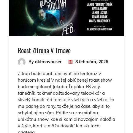
Roast Zitrona V Trnave
By dktrnavauser
8 februára, 2026
Zitron bude opäť tancovať, no tentoraz v
horúcom kresle! V našej obľúbenej roast show
budeme grilovať Jakuba Ťapáka. Bývalý
tanečník, takmer doštudovaný telocvikár a
skvelý komik rád roastuje všetkých a všetko, čo
mu padne do rany, takže je na čase, aby si to
schytal aj on sám. Príďte sa zasmiať na
unikátnu show, kde si komici navzájom naložia
v štýle, ktorí si môžu dovoliť len skutoční
priatelia.