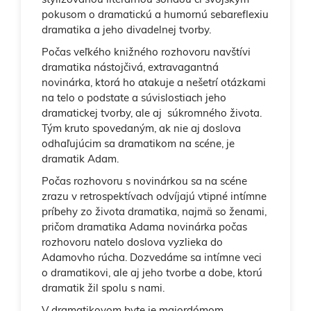
pokusom o dramatickú a humornú sebareflexiu
dramatika a jeho divadelnej tvorby.
Počas veľkého knižného rozhovoru navštívi
dramatika nástojčivá, extravagantná
novinárka, ktorá ho atakuje a nešetrí otázkami
na telo o podstate a súvislostiach jeho
dramatickej tvorby, ale aj súkromného života.
Tým kruto spovedaným, ak nie aj doslova
odhaľujúcim sa dramatikom na scéne, je
dramatik Adam.
Počas rozhovoru s novinárkou sa na scéne
zrazu v retrospektívach odvíjajú vtipné intímne
príbehy zo života dramatika, najmä so ženami,
pričom dramatika Adama novinárka počas
rozhovoru natelo doslova vyzlieka do
Adamovho rúcha. Dozvedáme sa intímne veci
o dramatikovi, ale aj jeho tvorbe a dobe, ktorú
dramatik žil spolu s nami.
V dramatikovom byte je majordómom