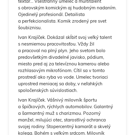
textár… Všestranný umelec a multitalent
s obrovským komickým aj hudobným nadaním.
Ojedinelý profesionál. Detailista
a perfekcionalista. Komik zrodený pre svet
šoubiznisu.
Ivan Krajíček. Dokázal skĺbiť svoj veľký talent
s nesmiernou pracovitosťou. Vždy žil
a pracoval na plný plyn. Jeho svetom bolo
predovšetkým divadelné javisko, pódium,
miesto pred aj za televíznou kamerou alebo
rozhlasovým mikrofónom. Cítil sa v tomto
prostredí ako ryba vo vode. Umelec tvoriaci
uprostred meniacej sa doby, v neľahkých
spoločenských súvislostiach.
Ivan Krajíček. Vášnivý milovník športu
a špičkových, rýchlych automobilov. Galantný
a šarmantný muž s charizmou. Pozorný
manžel, milujúci otec, starostlivý ochranca
svojej rodiny. Stopercentný kamarát a skvelý
kolega. Bohém s veľkým srdcom. Milovník