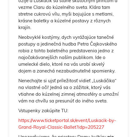
ožije a Luskáčik sa stane skutočným princom a
vezme Claru do kúzelného sveta. Klára tam
stretne cukrovú vílu, myši bojujúce s metlami,
krásne baletky a kúzelné postavy z rôznych
krajín.
Neobvyklé kostýmy, dych vyrážajúce tanečné
postupy a jedinečná hudba Petra Čajkovského
robia z tohto baletného predstavenia jedno z
najočakávanejších naším publikom. Ide o
umelecké dielo, ktoré na vás urobí skvelý
dojem a zanechá nezabudnuteľné spomienky.
Nenechajte si ujsť príležitosť vidieť „Luskáčika“
na vlastné oči! Jedná sa o zážitok, ktorý vás
vtiahne do kúzelnej zimnej atmosféry a umožní
vám na chvíľu sa presunúť do iného sveta.
Vstupenky zakúpite TU:
https://www.ticketportal.sk/event/Luskacik-by-
Grand-Royal-Classic-Ballet?idp=205227
Upozorňujeme, že priestory Domu kultúry
nie