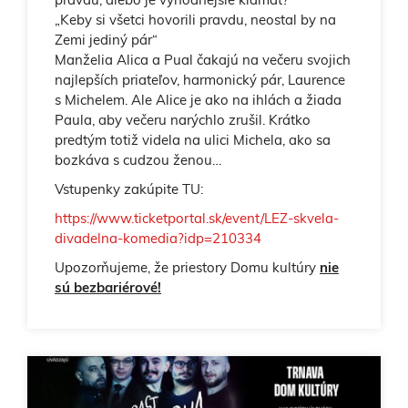
„Keby si všetci hovorili pravdu, neostal by na
Zemi jediný pár“
Manželia Alica a Pual čakajú na večeru svojich
najlepších priateľov, harmonický pár, Laurence
s Michelem. Ale Alice je ako na ihlách a žiada
Paula, aby večeru narýchlo zrušil. Krátko
predtým totiž videla na ulici Michela, ako sa
bozkáva s cudzou ženou…
Vstupenky zakúpite TU:
https://www.ticketportal.sk/event/LEZ-skvela-
divadelna-komedia?idp=210334
Upozorňujeme, že priestory Domu kultúry
nie
sú bezbariérové!