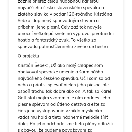
zaznie prierez celou hudobnou kariérou
najväčšieho česko-slovenského speváka a
zlatého slávika v podaní 26-ročného Kristiána
Šebka, doplnený sprievodným slovom a
príbehmi jeho piesní. Celý zážitok navyše
umocní veľkolepá svetelná výprava, prvotriedni
hostia a fantastický zvuk. To všetko za
sprievodu pätnásťčlenného živého orchestra.
O projektu
Kristián Šebek: „Už ako malý chlapec som
obdivoval spevácke umenie a šarm nášho
najväčšieho českého speváka. Učil som sa od
neho a prial si spievať nielen jeho piesne, ale
aspoň trochu tak dobre ako on. A tak sa Karel
Gott stal mojím vzorom a je ním dodnes. Jeho
piesne spievam od útleho detstva a ešte za
čias jeho vystupovania vznikla myšlienka
vzdať mu hold a tieto nádherné melódie šíriť
ďalej. Po jeho odchode sme tieto plány odložili
s obavou, že budeme považovaní za