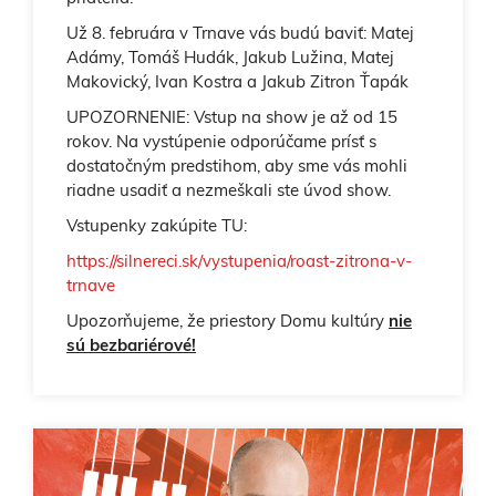
Už 8. februára v Trnave vás budú baviť: Matej
Adámy, Tomáš Hudák, Jakub Lužina, Matej
Makovický, Ivan Kostra a Jakub Zitron Ťapák
UPOZORNENIE: Vstup na show je až od 15
rokov. Na vystúpenie odporúčame prísť s
dostatočným predstihom, aby sme vás mohli
riadne usadiť a nezmeškali ste úvod show.
Vstupenky zakúpite TU:
https://silnereci.sk/vystupenia/roast-zitrona-v-
trnave
Upozorňujeme, že priestory Domu kultúry
nie
sú bezbariérové!