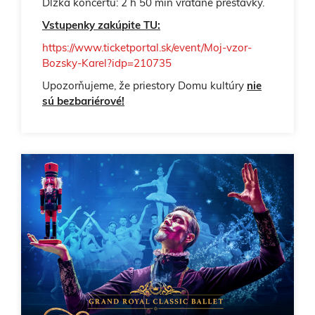
Dĺžka koncertu: 2 h 50 min vrátane prestávky.
Vstupenky zakúpite TU:
https://www.ticketportal.sk/event/Moj-vzor-
Bozsky-Karel?idp=210735
Upozorňujeme, že priestory Domu kultúry
nie
sú bezbariérové!