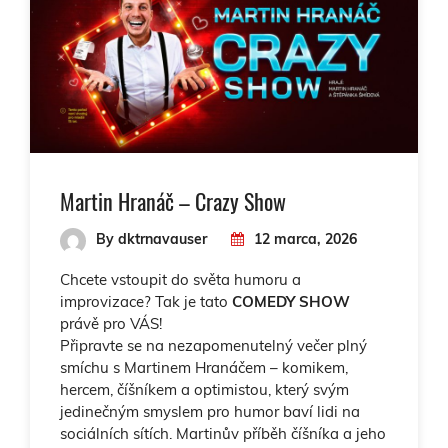
Martin Hranáč – Crazy Show
By dktrnavauser
12 marca, 2026
Chcete vstoupit do světa humoru a
improvizace? Tak je tato
COMEDY SHOW
právě pro VÁS!
Připravte se na nezapomenutelný večer plný
smíchu s Martinem Hranáčem – komikem,
hercem, číšníkem a optimistou, který svým
jedinečným smyslem pro humor baví lidi na
sociálních sítích. Martinův příběh číšníka a jeho