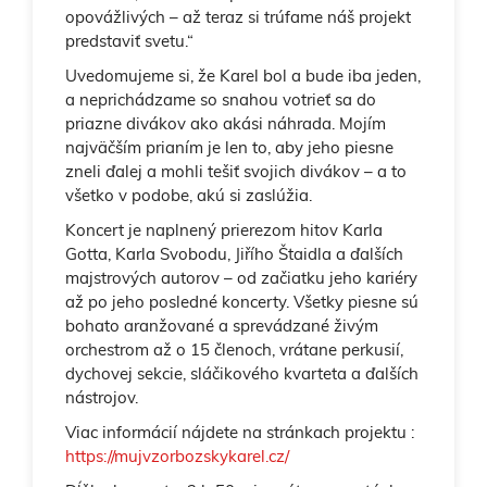
opovážlivých – až teraz si trúfame náš projekt
predstaviť svetu.“
Uvedomujeme si, že Karel bol a bude iba jeden,
a neprichádzame so snahou votrieť sa do
priazne divákov ako akási náhrada. Mojím
najväčším prianím je len to, aby jeho piesne
zneli ďalej a mohli tešiť svojich divákov – a to
všetko v podobe, akú si zaslúžia.
Koncert je naplnený prierezom hitov Karla
Gotta, Karla Svobodu, Jiřího Štaidla a ďalších
majstrových autorov – od začiatku jeho kariéry
až po jeho posledné koncerty. Všetky piesne sú
bohato aranžované a sprevádzané živým
orchestrom až o 15 členoch, vrátane perkusií,
dychovej sekcie, sláčikového kvarteta a ďalších
nástrojov.
Viac informácií nájdete na stránkach projektu :
https://mujvzorbozskykarel.cz/