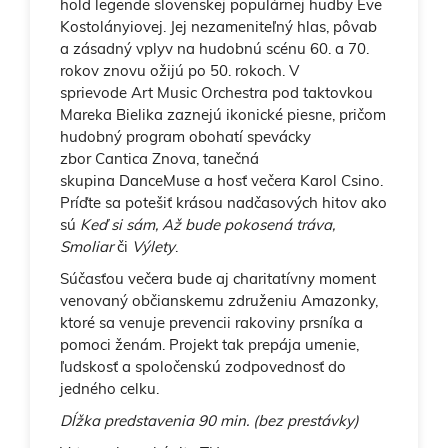
hold legende slovenskej populárnej hudby Eve
Kostolányiovej. Jej nezameniteľný hlas, pôvab
a zásadný vplyv na hudobnú scénu 60. a 70.
rokov znovu ožijú po 50. rokoch. V
sprievode Art Music Orchestra pod taktovkou
Mareka Bielika zaznejú ikonické piesne, pričom
hudobný program obohatí spevácky
zbor Cantica Znova, tanečná
skupina DanceMuse a hosť večera Karol Csino.
Príďte sa potešiť krásou nadčasových hitov ako
sú
Keď si sám, Až bude pokosená tráva,
Smoliar
či
Výlety
.
Súčasťou večera bude aj charitatívny moment
venovaný občianskemu združeniu Amazonky,
ktoré sa venuje prevencii rakoviny prsníka a
pomoci ženám. Projekt tak prepája umenie,
ľudskosť a spoločenskú zodpovednosť do
jedného celku.
Dĺžka predstavenia 90 min. (bez prestávky)