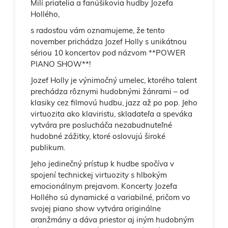
Milí priatelia a fanúšikovia hudby Jozefa
Hollého,
s radosťou vám oznamujeme, že tento
november prichádza Jozef Holly s unikátnou
sériou 10 koncertov pod názvom **POWER
PIANO SHOW**!
Jozef Holly je výnimočný umelec, ktorého talent
prechádza rôznymi hudobnými žánrami – od
klasiky cez filmovú hudbu, jazz až po pop. Jeho
virtuozita ako klaviristu, skladateľa a speváka
vytvára pre poslucháča nezabudnuteľné
hudobné zážitky, ktoré oslovujú široké
publikum.
Jeho jedinečný prístup k hudbe spočíva v
spojení technickej virtuozity s hlbokým
emocionálnym prejavom. Koncerty Jozefa
Hollého sú dynamické a variabilné, pričom vo
svojej piano show vytvára originálne
aranžmány a dáva priestor aj iným hudobným