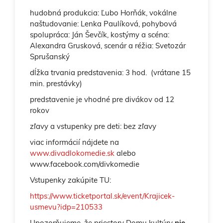
hudobná produkcia: Ľubo Horňák, vokálne
naštudovanie: Lenka Paulíková, pohybová
spolupráca: Ján Ševčík, kostýmy a scéna:
Alexandra Grusková, scenár a réžia: Svetozár
Sprušanský
dĺžka trvania predstavenia: 3 hod. (vrátane 15
min. prestávky)
predstavenie je vhodné pre divákov od 12
rokov
zľavy a vstupenky pre deti: bez zľavy
viac informácií nájdete na
www.divadlokomedie.sk
alebo
www.facebook.com/divkomedie
Vstupenky zakúpite TU:
https://www.ticketportal.sk/event/Krajicek-
usmevu?idp=210533
Upozorňujeme, že priestory Domu kultúry
nie