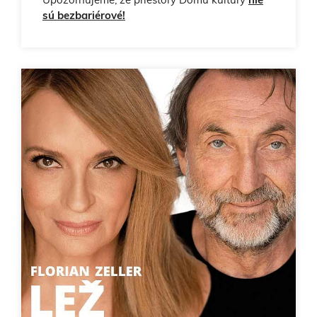
sú bezbariérové!