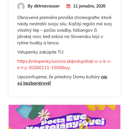
By dktrnavauser
11 januára, 2026
Obnovená premiéra prináša choreografie, ktoré
nikdy nestratili svoju silu. Každý región má svoj
vlastný tep – počas svadby, fašiangov či
jánskej noci, keď srdcia na Slovensku bijú v
rytme hudby a tanca.
Vstupenky zakúpite TU:
https://vstupenky.lucnica.sk/podujatia/r-o-z-k-v-
e-t-y-20260111-1500/buy
Upozorňujeme, že priestory Domu kultúry
nie
sú bezbariérové!