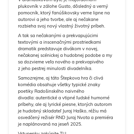
plukovník v zálohe Gusto, dôsledný a verný
pomocník, ktorý fanúšikovsky verne lipne na
autorovi a jeho tvorbe, ale aj nečakane
rozbieha svoj nový vlastný životný príbeh.
A tak sa nečakanými a prekvapujúcimi
textovými a inscenačnými prostriedkami
dramatik predstavuje divákom v novej,
nečakanej scénickej a hudobnej podobe a my
sa dozvieme veľa nového a prekvapivého
z jeho pestrej minulosti divadelníka.
Samozrejme, aj táto Štepkova hra či clivá
komédia obsahuje všetky typické znaky
poetiky Radošinského naivného
divadla: autentické a vtipné ľudské humorné
príbehy, ale aj lyrické piesne, ktorých autorom
je hudobný skladateľ Juraj Haško, réžiu má
osvedčený režisér RND Juraj Nvota a premiéra
je naplánovaná na jeseň 2025.
Vstupenky zakúpite TU: