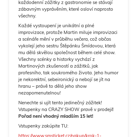
každodenní zážitky z gastronomie se stávají
zábavným vyprávěním, které osloví naprosto
všechny.
Každé vystoupení je unikátní a plné
improvizace, protože Martin miluje improvizaci
a scénáře mění v průběhu večera, což občas
vykolejí jeho sestru Štěpánku Šmídovou, která
mu dělá skvělou společnost během celé show.
Všechny scénky a historky vychází z
Martinových zkušeností a zážitků, jak
profesního, tak soukromého života. Jeho humor
je nekorektní, sebeironický a nebojí se jít na
hranu – právě to dělá jeho show
nezapomenutelnou!
Nenechte si ujít tento jedinečný zážitek!
Vstupenky na CRAZY SHOW pravě v prodeji
!
Pořad není vhodný mladším 15 let!
Vstupenky zakúpite TU:
https://www.smsticket.cz/nakup/krok-1-