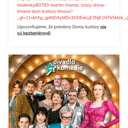
mistenky/60783-martin-hranac-crazy-show-
trnava-dom-kultury-trnava?
_gl=11vkhfyj_gaNDAyMDc3ODEwLjE3NjE1NTk5Mzk.
Upozorňujeme, že priestory Domu kultúry
nie
sú bezbariérové!