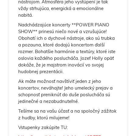
nástrojom. Atmosféra jeho vystúpení je tak
vždy strhujúca, energická a emocionálne
nabitá.
Nadchádzajúce koncerty **POWER PIANO
SHOW** prinesú niečo nové a vzrušujúce!
Obohatí ich o dychové nástroje, ako sú trubka
a pozauna, ktoré dodajú koncertom ďalší
rozmer. Bohatšie harmónie a textúry, ktoré iste
oslovia každého poslucháča. Jozef Holly opäť
dokáže, že je majstrom inovácií vo svojej
hudobnej prezentácii.
Ak máte možnosť navštíviť jeden z jeho
koncertov, neváhajte! Jeho umelecký prejav a
schopnosť preniknúť do duše poslucháča sú
jedinečné a nezabudnuteľné.
Tešíme sa na vašu účasť a na spoločný zážitok
z hudby, ktorú milujeme!
Vstupenky zakúpite TU: