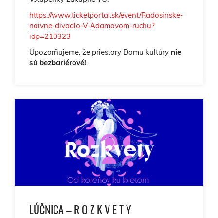
https://www.ticketportal.sk/event/Radosinske-
naivne-divadlo-V-Adamovom-ruchu?
idp=210323
Upozorňujeme, že priestory Domu kultúry
nie
sú bezbariérové!
LÚČNICA – R O Z K V E T Y