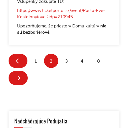
Vstupenky zakúpite TU:
https://www.ticketportal.sk/event/Pocta-Eve-
Kostolanyiovej?idp=210945
Upozorňujeme, že priestory Domu kultúry
nie
sú bezbariérové!
1
2
3
4
8
Nadchádzajúce Podujatia